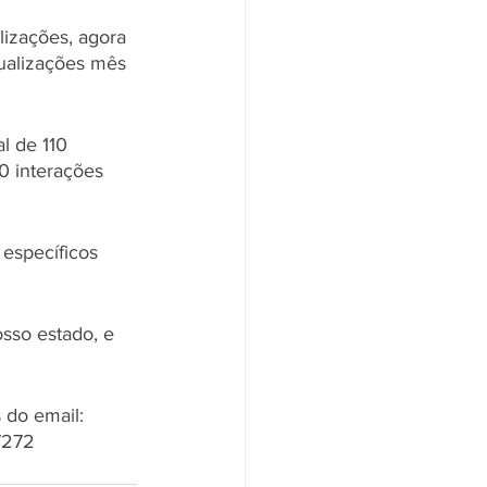
izações, agora 
ualizações mês 
l de 110 
 interações 
específicos 
sso estado, e 
 do email: 
7272