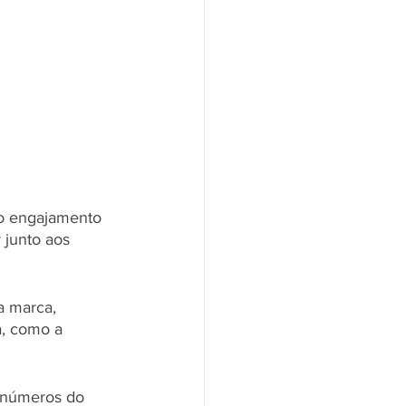
o engajamento 
 junto aos 
a marca, 
a, como a 
 números do 