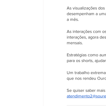
As visualizações dos
desempenham a uma t
a mês.
As interações com o
interações, agora d
mensais. 
Estratégias como aum
para os shorts, ajud
Um trabalho extremam
que nos rendeu Ouro
Se quiser saber mais
atendimento2@soure